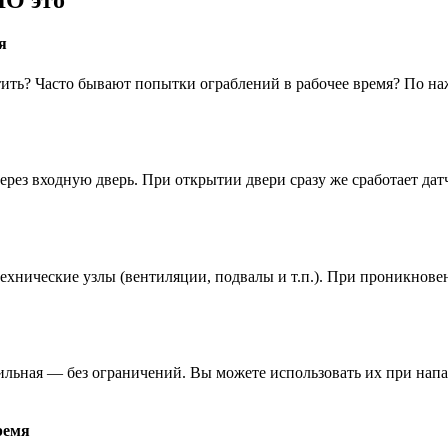
ЛО это
я
атить? Часто бывают попытки ограблений в рабочее время? По н
ез входную дверь. При открытии двери сразу же сработает датч
ехнические узлы (вентиляции, подвалы и т.п.). При проникнове
бильная — без ограничений. Вы можете использовать их при нап
ремя